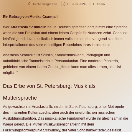
Orchestergraben
18. Juni 2026
Thema
Ein Beitrag von Monika Csampai
Wer
Anastasia Schmidlin
heute Deutsch sprechen hört, nimmt eine Sprache
wahr, die von Präzision und einem feinen Gespür für Nuancen zehrt. Genauso
feinfühlig und dazu musikalisch immer vollkommen überzeugend sind ihre
Interpretationen des sehr vielseitigen Repertoires ihres Instruments.
Anastasia Schmidlin ist Solistin, Kammermusikerin, Pädagogin und
autodidaktische Tonmeisterin in Personalunion. Eine moderne Pionierin,
getrieben von einem klaren Credo: „Heute kann man alles lernen, alles ist
möglich.“
Das Erbe von St. Petersburg: Musik als
Muttersprache
Aufgewachsen ist Anastasia Schmidlin in Sankt Petersburg, einer Metropole
des inhärenten Kulturrauschs, aber auch der unerbittlichen russischen
Ausbildungstradition. Das musikalische Fundament wurde ihr gleichsam in die
Wiege gelegt. Die Mutter Musikwissenschaftlerin mit dem
Forschungsschwerpunkt Strawinsky, der Vater Schostakowitsch-Spezialist.