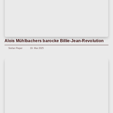
Blog-Neueröffnung: CD-Review – Quatuor
Modigliani – „Portraits“
Stefan Pillhofer
14. Mai 2019
Stefan Pillhofer
Bornkampsweg 22
22926 Ahrensburg
info@orchestergraben.com