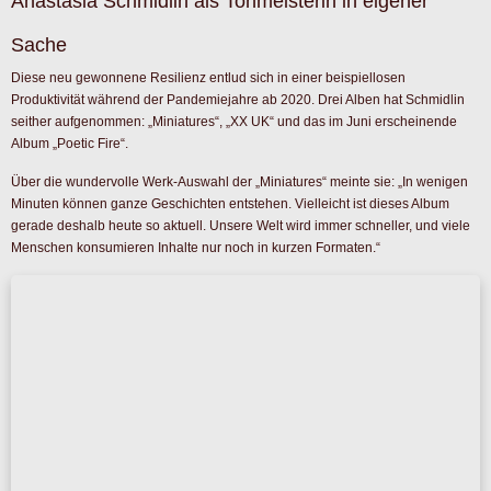
Albumproduktion nimmt sie mehrere Stunden „im Flow“ auf. Was folgt, sind
viele weitere Stunden Feinarbeit am Computer, in denen sie das selbst
aufgenommene Material auch selbst schneidet.
„Das Ergebnis ist 100% meines, absolut authentisch“, sagt sie selbstbewusst.
„Den genauen Ausdruck weiß nur ich. Ich stehe hinter jeder Note.“ In einer sich
rasant verändernden Musikwelt begreift sie den technologischen Umbruch als
Chance. Man könne heute, so Schmidlin, „aus dem eigenen Zimmer heraus
die Welt erobern“.
Die Presse bescheinigt ihr dabei regelmäßig eine „faszinierende Tonkultur in
allen Lagen, eine stupende Technik und immense Ausdruckskraft“ sowie eine
einnehmende „Star-Ausstrahlung“ (
Luzerner Zeitung
).
Pädagogik, Persönlichkeit und die Suche nach dem
Unendlichen
Trotz ihrer internationalen Ambitionen bleibt Anastasia Schmidlin als
Pädagogin geerdet. Sie unterrichtet am liebsten Kinder und Jugendliche im
Alter von 7 bis 24 Jahren. Sie liebt das Individuelle des Unterrichts inklusive
der dafür benötigten „angewandten Psychologie“. Die mentale und
körperliche Gesundheit ihrer Schüler steht an oberster Stelle. In einer Welt, in