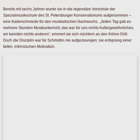
Bereits mit sechs Jahren wurde sie in die legendäre Vorschule der
Spezialmusikschule des St. Petersburger Konservatoriums aufgenommen –
eine Kaderschmiede für den musikalischen Nachwuchs. „Jeden Tag gab es
mehrere Stunden Musikunterricht, das war für uns nichts Außergewöhnliches,
wir kannten nichts anderes“, erinnert sie sich nüchtern an den frühen Drill.
Doch die Disziplin war für Schmidlin nie aufgezwungen; sie entsprang einer
tiefen, intrinsischen Motivation.
Anastasia Schmidlin, Foto @ Katerina Stankevich
Der eigentliche Bruch folgte mit dreizehn Jahren: der Wechsel von der Violine
zur Klarinette. In einem männlich dominierten Umfeld glich dies einer
Provokation.
„Ich bekam zu hören, dass Frauen nicht genug Kraft hätten, Klarinette zu
spielen. Auch mein 28-jähriger Lehrer wurde belächelt, es wurde nicht
verstanden, warum er sich die vergebliche Liebesmühe machte, ein Mädchen
im Klarinettenspiel zu unterrichten.“
Doch ihr Lehrer Grigory Maliev glaubte an sie. Gegen alle Widerstände
schloss sie nach nur fünfeinhalb Jahren die Ausbildung mit der Bestnote mit