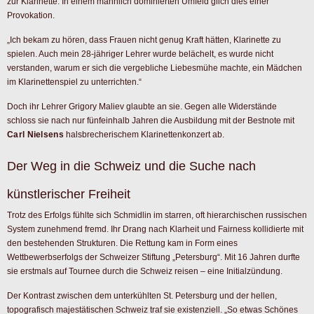
Doch der Weg nach oben ist selten linear. Im Jahr 2015, Anastasia Schmidlin
war gerade 21 Jahre alt, wurde sie nach einer Orchesterprobe auf dem
Fahrrad von einem Auto angefahren. Die Diagnose: Handbruch, verletzte
Bänder und eine posttraumatische Belastungsstörung. Ein Albtraum für jede
Instrumentalistin. Jahrelang war an die Fortführung der Karriere kaum zu
denken.
Erst durch eine intensive Psychotherapie fand sie schrittweise zurück. Heute
blickt die 32-Jährige mit einer für ihr Alter erstaunlichen Weisheit auf diese
dunkle Phase zurück. Der Unfall wurde zum Katalysator für eine tiefere,
bewusstere Kunst. Sie lernte, ihr Schicksal anzunehmen, und kehrte mit einer
völlig neuen künstlerischen Stimme auf die Bühne zurück.
Anastasia Schmidlin als Tonmeisterin in eigener
Sache
Diese neu gewonnene Resilienz entlud sich in einer beispiellosen
Produktivität während der Pandemiejahre ab 2020. Drei Alben hat Schmidlin
seither aufgenommen: „Miniatures“, „XX UK“ und das im Juni erscheinende
Album „Poetic Fire“.
Über die wundervolle Werk-Auswahl der „Miniatures“ meinte sie: „In wenigen