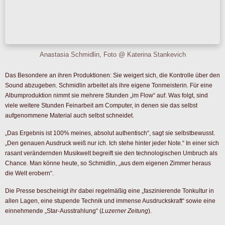
der Kinder mit Hobbys und Pflichten überfrachtet sind, will sie das
Klarinettenlernen als stressfreien Raum verstanden wissen.
Für sie selbst bedeutet das Üben und das Erarbeiten neuer Werke reines
Glück. Und es ist auch der Versuch, eine persönliche, fast spirituelle
Verbindung zum Komponisten aufzubauen.
Am Ende geht es Anastasia Schmidlin beim Musizieren und Konservieren ihrer
Interpretationen um etwas Größeres als bloße Werktreue: Es ist das Teilen
ihrer Liebe dazu, ihrer existenzielle Suche nach jener flüchtigen „Nähe zur
Unendlichkeit“.
Titelfoto @ Maria Zigerlig
Orchestergraben