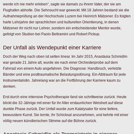
Minuten können ganze Geschichten entstehen. Vielleicht ist dieses Album
gerade deshalb heute so aktuell. Unsere Welt wird immer schneller, und viele
Menschen konsumieren Inhalte nur noch in kurzen Formaten.“
Anastasia Schmidlin, Foto @ Katerina Stankevich
Das Besondere an ihren Produktionen: Sie weigert sich, die Kontrolle über den
Sound abzugeben. Schmidlin arbeitet als ihre eigene Tonmeisterin. Für eine