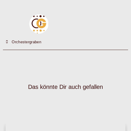
Wo gibt es Menschen und Künstlerinnen wie Carla
Henius?
Irene Kurka
13. September 2022
Alois Mühlbachers barocke Billie-Jean-Revolution